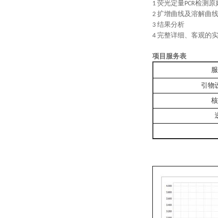
荧光定量
检测原
1
PCR
扩增曲线及溶解曲
2
结果分析
3
完整详细、客观的
4
项目服务表
服
引物
核